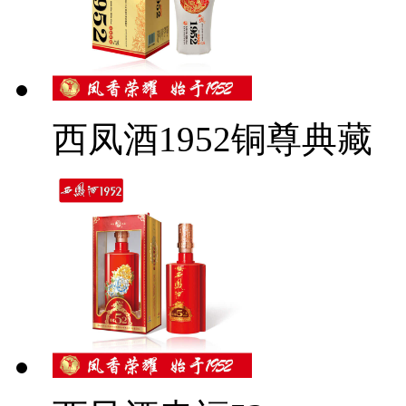
西凤酒1952铜尊典藏