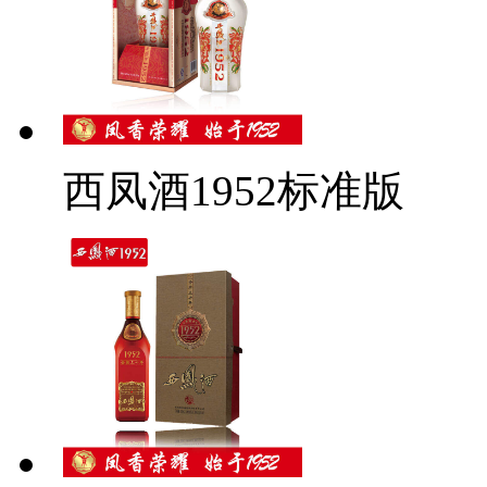
西凤酒1952标准版