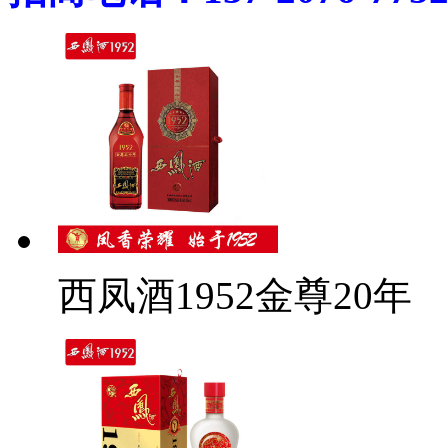
西凤酒1952金尊20年