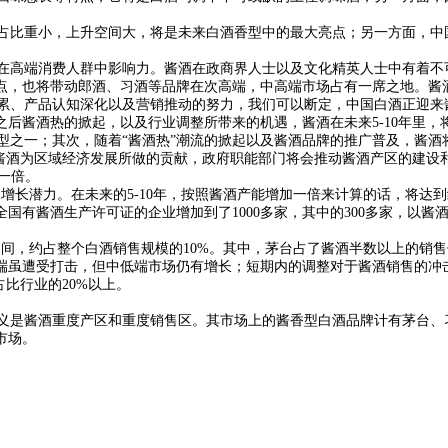
比重小，上升空间大，将是未来白酒香型中的最大亮点；另一方面，中
高端消费人群中影响力。酱酒在政商界人士以及文化精英人士中有着不
高点，也将带动郎酒、习酒等品牌在次高端，中高端市场占有一席之地。
、产品认知深化以及营销推动的努力，我们可以断定，中国白酒正迎来
之后酱酒热的掀起，以及行业调整所带来的机遇，酱酒在未来5-10年里
之一；其次，随着“酱酒热”潮流的掀起以及酱酒品牌的推广普及，酱酒
于酱酒为区域经济发展所做的贡献，政府职能部门将会推动酱酒产区的建设
加一倍。
长潜力。在未来的5-10年，按照酱酒产能增加一倍来计算的话，将达到
国有酱酒生产许可证的企业增加到了1000多家，其中的300多家，以
元之间，约占整个白酒销售规模的10%。其中，茅台占了酱酒半数以上的
端虽遭受打击，但中低端市场仍有增长；短期内的调整对于酱酒销售的冲
占比行业的20%以上。
是酱酒重度产区和重度销售区。其市场上的酱香型白酒品牌计有茅台、
市场。