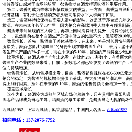
清兼香等口感对于市场的培育，都将推动酱酒发挥调味酒的重要作用。
第二，酱香将成为未来增长幅度最大的香型。一方面，酱香型白酒所占
经济基础，有利于让酱酒消费者从较高消费水平人群向下扩散。
第三，酱酒将持续保持在高端人群中的影响。这是基于茅台近几年来在
根源。在未来10年甚至20年里，因为茅台在高端消费人群中占领着制
酱酒未来所呈现的三大特性，再加上国民消费能力提升、消费经验积累
之一，虽然目前在整个白酒生产总值中所占的比重不大，但随着2010年
数量增长。首先，酱酒由于整体基数小，在未来，将是增长最快的香型
所接受，酱酒也将以“调味酒”的身份出现在非酱酒生产厂；最后，鉴
酒生产总产能的2%多一点，而在未来的5-10年，酱酒的产能将至少增
比重增长。酱酒从生产产能上来看，占比约2%，基数小，有着巨大的增
酱酒生产企业的数量来看，目前，多数地区都已经恢复了酱酒的生产，全
位而持续增加。
销售额增长。从销售规模来看，目前，酱酒销售规模在450-500亿
茅台的稳定，为酱酒的规模增长提供了基础。在大众消费的潮流中，高
得上利好因素。预计在未来的5-10年，酱酒的销售份额将会增加一倍，
覆盖区域增长
迄今为止，酱酒较为成熟的区域市场仍然较少，只有贵州的贵阳和遵义
酒地产品牌成为当地主导，喝酱酒的氛围浓重，是酱酒当之无愧的标杆
西凤酒1952，正宗西凤酒，凤香型精品，中国四大名酒→
西凤酒1952
招商电话：137-2076-7752