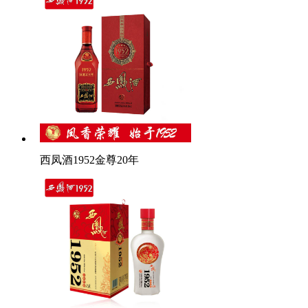
西凤酒1952金尊20年