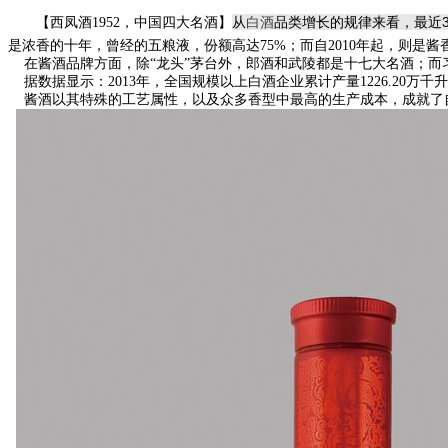
从
白酒
品类增长的规律来看，最近3
【西凤酒1952，中国四大名酒】
是浓香的十年，曾经的五粮液，份额高达75%；而自2010年起，则是酱
在酱酒品牌方面，除“龙头”茅台外，郎酒和武陵都是十七大名酒；而
据数据显示：2013年，全国规模以上白酒企业累计产量1226.20万千
酱酒以其特殊的工艺属性，以及众多香型中最高的生产成本，成就了自