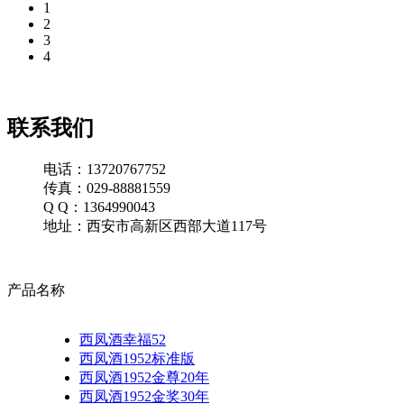
1
2
3
4
联系我们
电话：13720767752
传真：029-88881559
Q Q：1364990043
地址：西安市高新区西部大道117号
产品名称
西凤酒幸福52
西凤酒1952标准版
西凤酒1952金尊20年
西凤酒1952金奖30年