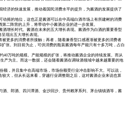
国经济的快速发展，推动着国民消费水平的提升，为酱酒的发展提供了
可动摇的地位，这也正是酱酒可以在中高端白酒市场上有所建树的消费
酱酒第二阵营的上升，将带动中小酱酒企业的进一步发展。
酱酒增长时代。酱酒在未来的五大增长表现。酱酒作为白酒的重要香型
，将呈现出五大增长表现。
将被更多的消费者所接触；再者，随着兼香型口感逐渐被更多的消费者
和扩张。到目前为止，可供消费的瓶装酱酒每年产能只有十多万吨，占白
约40万吨的规模。产能规模的扩张，将推动酱酒企业的持续发展。而从
酱酒生产为主。而这一数据，还会随着酱酒在调味酒领域中越来越重要的地
销售份额，并且集中在高端市场，市场份额受行业冲击影响不大。可以说，
击较大，但从长远来看，穿越行业调整期之后，这对酱酒企业来说也算
习酒、郎酒、四川潭酒、金沙回沙、贵州赖茅系列、茅台镇镇酒等，酱