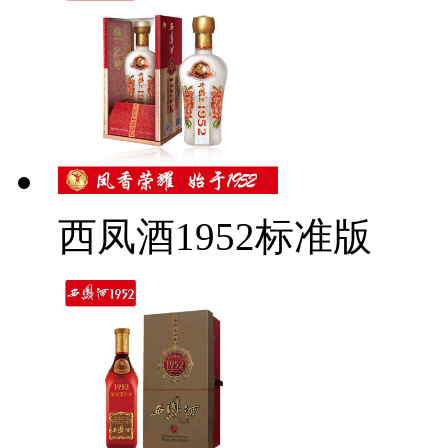
西凤酒1952标准版