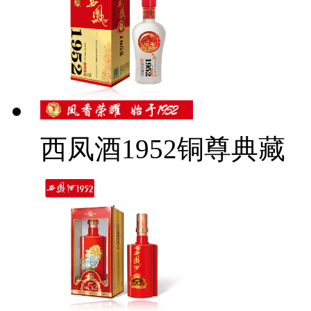
西凤酒1952铜尊典藏