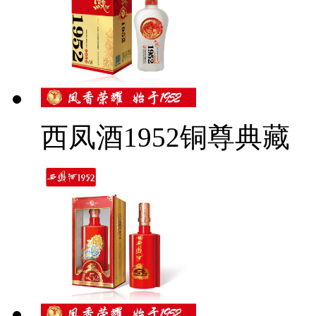
西凤酒1952铜尊典藏