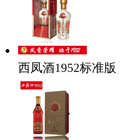
西凤酒1952标准版