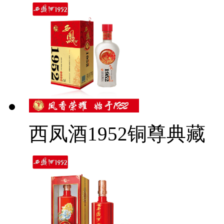
西凤酒1952铜尊典藏