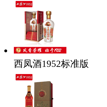
西凤酒1952标准版