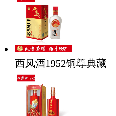
西凤酒1952铜尊典藏