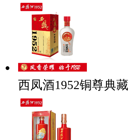
西凤酒1952铜尊典藏