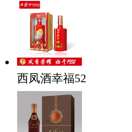
西凤酒幸福52