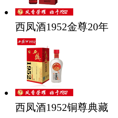
西凤酒1952金尊20年
西凤酒1952铜尊典藏