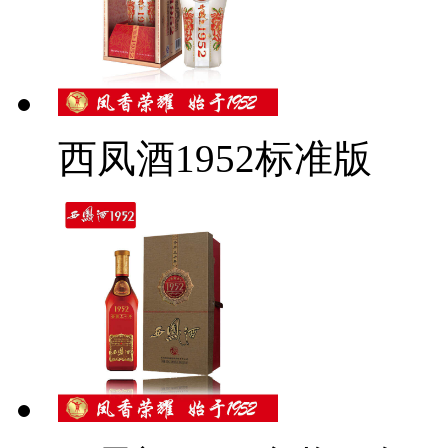
西凤酒1952标准版