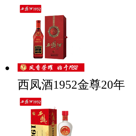
西凤酒1952金尊20年