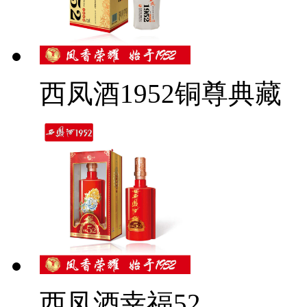
西凤酒1952铜尊典藏
西凤酒幸福52