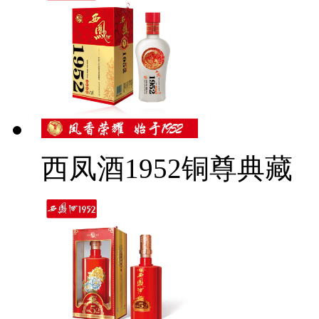
西凤酒1952铜尊典藏