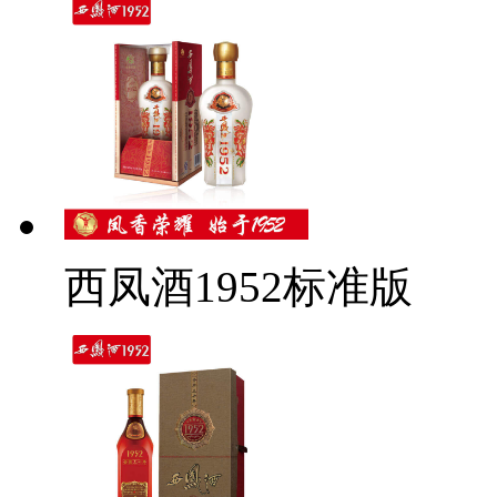
西凤酒1952标准版