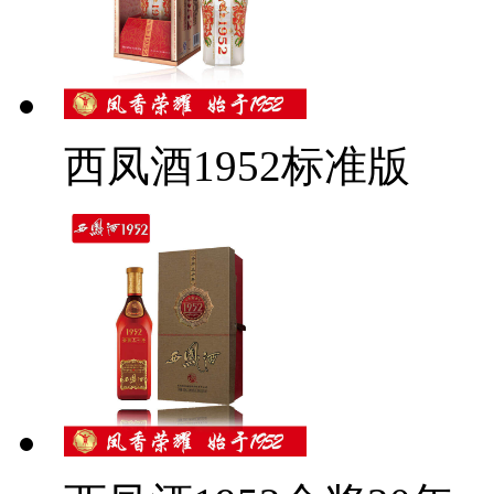
西凤酒1952标准版