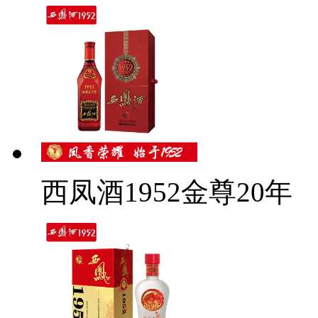
西凤酒1952金尊20年