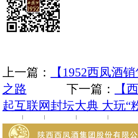
上一篇：
【1952西凤酒
之路
下一篇：
【西
起互联网封坛大典 大玩“
公司新闻
|
行业动态
|
1952品鉴会
|
西凤酒礼品
|
企业文化