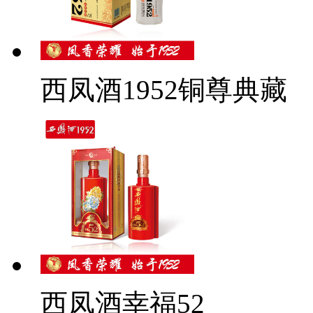
西凤酒1952铜尊典藏
西凤酒幸福52