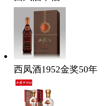
西凤酒1952金奖50年