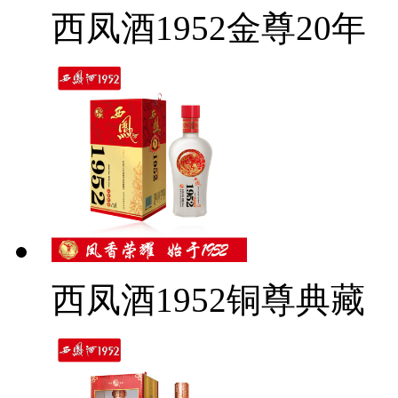
西凤酒1952金尊20年
西凤酒1952铜尊典藏