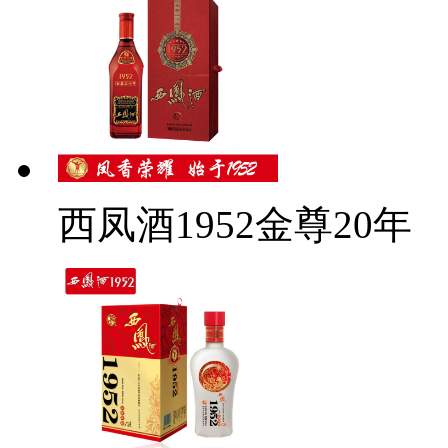
西凤酒1952金尊20年