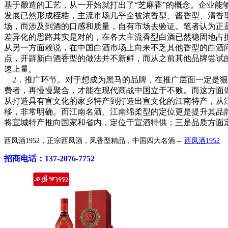
基于酿造的工艺，从一开始就打出了“芝麻香”的概念。
企业能
发展已然形成桎梏，主流市场几乎全被浓香型、酱香型、清香
场，而涉及到酒的口感和质量，自有市场去验证。笔者认为正
差异化的思路其实是对的，在各大主流香型白酒已然稳固地占
从另一方面赖说，在中国白酒市场上向来不乏其他香型的白酒问
点，开辟新白酒香型的做法并不新鲜，而从之前其他品牌尝试
速上量。
2．推广环节。
对于想成为黑马的品牌，在推广层面一定是狠
费者，再慢慢聚合，才能在现代商战中国立于不败。而这方面
从打造具有宣文化的家乡特产到打造出宣文化的江南特产，从
移，非常明确。而江南名酒、江南绵柔型的定位更是提升其品牌
将宣城特产推向国家和省内，定位于宣酒特供；三是品质方面
西凤酒1952，正宗西凤酒，凤香型精品，中国四大名酒→
西凤酒1952
招商电话：137-2076-7752