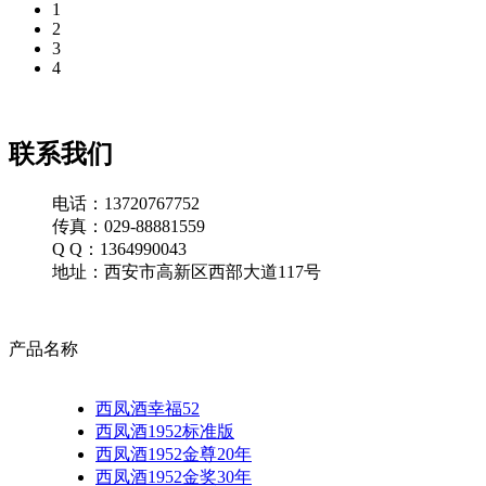
1
2
3
4
联系我们
电话：13720767752
传真：029-88881559
Q Q：1364990043
地址：西安市高新区西部大道117号
产品名称
西凤酒幸福52
西凤酒1952标准版
西凤酒1952金尊20年
西凤酒1952金奖30年