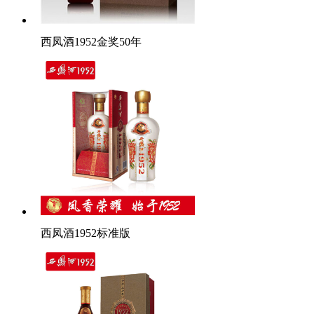
西凤酒1952金奖50年
西凤酒1952标准版