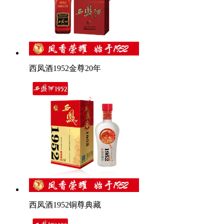
西凤酒1952金尊20年
西凤酒1952铜尊典藏