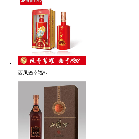
西凤酒幸福52