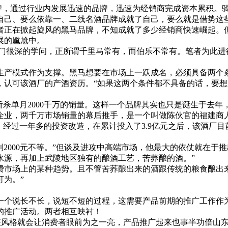
牌，通过行业内发展迅速的品牌，迅速为经销商完成资本累积。
自己、要么依靠一、二线名酒品牌成就了自己，要么就是借势这
者正在掀起旋风的黑马品牌，不知成就了多少经销商快速崛起。
展的尴尬中。
很深的学问，正所谓千里马常有，而伯乐不常有。笔者为此进行
生产模式作为支撑。黑马想要在市场上一跃成名，必须具备两个
，认可该酒厂的产酒资历。“如果这两个条件都不具备的话，要
斩杀单月2000千万的销量。这样一个品牌其实也只是诞生于去
酒企业，两千万市场销量的幕后推手，是一个叫做陈伙官的福建商
，经过一年多的投资改造，在累计投入了3.9亿元之后，该酒厂目
到2000元不等。”但谈及进攻中高端市场，他最大的依仗就在
水源，再加上武陵地区独有的酿酒工艺，苦荞酿的酒。”
费市场上的某种趋势。且不管苦荞酿出来的酒跟传统的粮食酿出
为。”
一个说长不长，说短不短的过程，这需要产品前期的推广工作作
的推广活动。两者相互映衬！
装风格就会让消费者眼前为之一亮，产品推广起来也事半功倍山