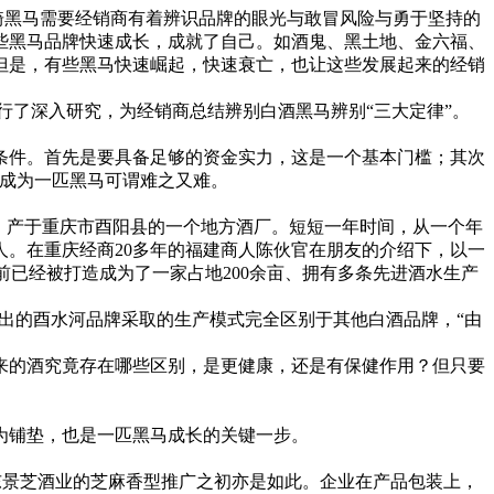
骑黑马需要经销商有着辨识品牌的眼光与敢冒风险与勇于坚持的
些黑马品牌快速成长，成就了自己。如酒鬼、黑土地、金六福、
但是，有些黑马快速崛起，快速衰亡，也让这些发展起来的经销
了深入研究，为经销商总结辨别白酒黑马辨别“三大定律”。
条件。首先是要具备足够的资金实力，这是一个基本门槛；其次
想成为一匹黑马可谓难之又难。
年，产于重庆市酉阳县的一个地方酒厂。短短一年时间，从一个年
人。在重庆经商20多年的福建商人陈伙官在朋友的介绍下，以一
前已经被打造成为了一家占地200余亩、拥有多条先进酒水生产
于推出的酉水河品牌采取的生产模式完全区别于其他白酒品牌，“由
来的酒究竟存在哪些区别，是更健康，还是有保健作用？但只要
为铺垫，也是一匹黑马成长的关键一步。
东景芝酒业的芝麻香型推广之初亦是如此。企业在产品包装上，