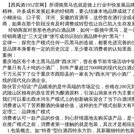
【西凤酒1952官网】所谓骑黑马也就是骑上行业中快发展品
精神。许多成长发展起来的经销商，要么结缘本地品牌成就了
小糊涂仙、口子窖、洋河、安徽的宣酒等，这些曾在酒行业或
商，如果在那个阶段没有及时调整或转型也让自己陷入生存发
经销商面对形形色色的白酒品牌，如何一眼挑中黑马，是一门
经销商通过“三大定律”便可成功识别白酒品牌中的“黑马”！
定律一：探究生产模式
任何一匹黑马的造就，都要先进完善的
是品牌本身要有一定的历史沉淀，至少要在消费者的认知里面
案例：
重庆地区有个本土黑马品牌“酉水河”，曾在春节前市场活动中
产量只有几十吨的小酒厂，到年产量超过7000吨的现代化白
千万元买下了位于重庆市酉阳县的一家名为“酉水河”的小酒厂
线的现代化白酒企业。
陈伙官介绍说“产品瞄准的是中高端的市场定位，价格在200元
武陵山区独有的原生苦荞为酿酒原料，引深山洞泉水作为主要
我们可以看出酉水河生产模式上的创新确实迎合了当下白酒消
消费者认可了苦荞酿酒的保健价值，这样的生产模式创新大有可
定理二：品牌推广模式
消费者认可一款产品的价值，到心肝情愿地去购买该产品，是
在推广模式之前，消费者第一接触的就是包装，其次才是相应
1.包装概念。
如“特香”型白酒四特东方韵，其新颖独特的包