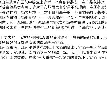
够自主从生产工艺中提炼出这样一个宣传包装点，在产品包装这
型等白酒品类占领，这对于市场而言其实是不合理的，在国外就
是在这样的市场大环境下，对于目前新兴的一些白酒品牌，想要
据国内白酒市场的前提下，与其去攻占一个防守严密的城池，倒
世，从广东佛山以"玉冰烧酒"为代表的豉香型白酒，到浙江以致
的经验来看，单纯凭借香型上的创新很难挤进一个新市场，迅速
下功夫的。优秀的可持续发展的企业离不开独特的品牌战略，只
做得最好的无疑是安徽的白酒黑马宣酒。
江南五粮液、江南浓香典范到江南名酒的提出，宣酒一整套的品
形象，实现其江南白酒之王的战略目标。我们可以看出宣酒在推广
定位江南绵柔型。在这“三大重击”一起发力的情况下，宣酒迅速