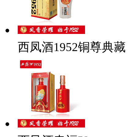
西凤酒1952铜尊典藏