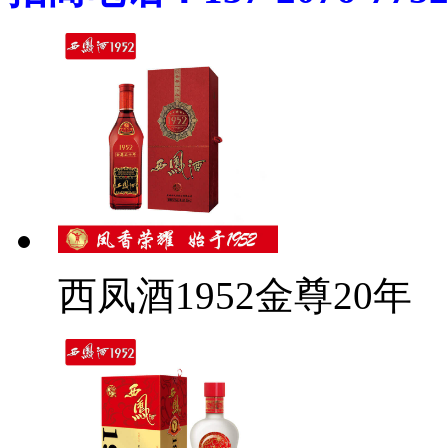
西凤酒1952金尊20年