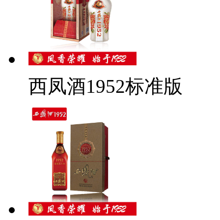
西凤酒1952标准版