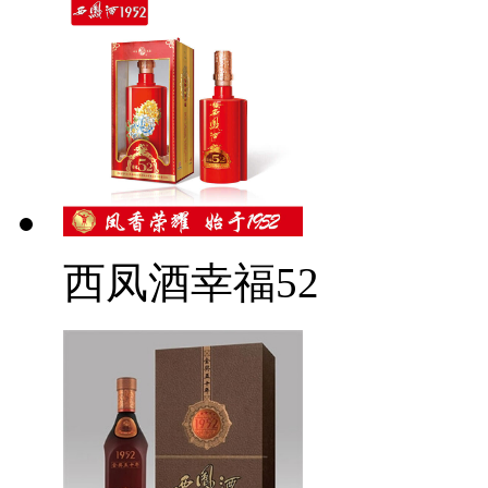
西凤酒幸福52