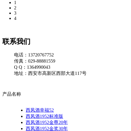
1
2
3
4
联系我们
电话：13720767752
传真：029-88881559
Q Q：1364990043
地址：西安市高新区西部大道117号
产品名称
西凤酒幸福52
西凤酒1952标准版
西凤酒1952金尊20年
西凤酒1952金奖30年