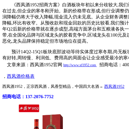
《西凤酒1952招商方案》白酒板块年初以来分歧较大,我们
在过去,但企业的寒冬刚开始。新的价格带在形成,但行业调整仍
润降幅仍将大于收入降幅,现金流入仍未见底。从企业财务调整
降幅,环比有收窄。从预收款和现金回款的历史比较看,我们预
年Q2后新的价格带就在逐步成型,高端方面茅台和五粮液各执一端
带,在全国化品牌与区域龙头的胶着竞争中,区域龙头在100元
恶化,龙头品牌保持稳定但市场地位在提高。
预计14Q2-15Q1板块底部波动等待实体度过寒冬期,尚无板
有好转,周转慢、利润低、费用高的局面会让企业感受最冷的寒冬在
文章来源：西凤酒1952官网
招商
电话：400-
http://www.xf1952.com
，
西凤酒价格表
西凤酒1952，正宗西凤酒，凤香型精品，中国四大名酒→
西凤酒1952
招商电话：137-2076-7752