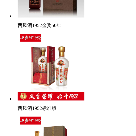
西凤酒1952金奖50年
西凤酒1952标准版