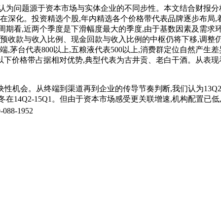
认为问题源于资本市场与实体企业的不同步性。本文结合财报分析
在深化。投资精选个股,年内精选各个价格带代表品牌逐步布局,
周期看,近两个季度是下滑幅度最大的季度,由于基数因素及需求环
计预收款与收入比例、现金回款与收入比例的中枢仍将下移,调整
,茅台代表800以上,五粮液代表500以上,消费群定位自然产生
及以下价格带占据相对优势,典型代表为古井贡、老白干酒。从表现
块性机会。从终端到渠道再到企业的传导节奏判断,我们认为13Q2
14Q2-15Q1。但由于资本市场感受更关联增速,机构配置已
088-1952