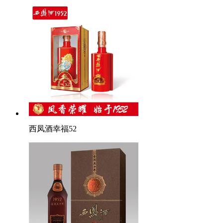
西凤酒幸福52