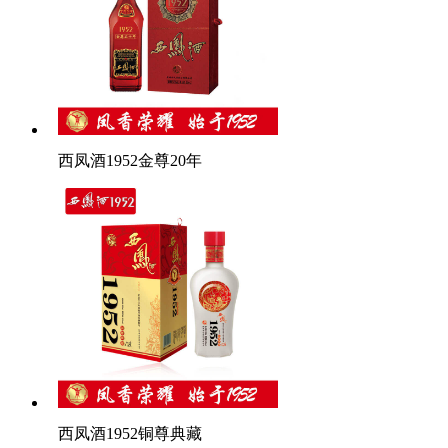
西凤酒1952金尊20年
西凤酒1952铜尊典藏