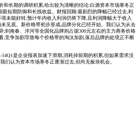
和长期的调研积累,给出较为清晰的结论:白酒资本市场寒冬正
着眼短期防御和长线收益。财报回顾:最剧烈的降幅已经过去,利
境未能好转,预计年内收入利润仍将下降,且利润降幅大于收入
仍未见底。新价格带初步形成,品牌分化已经开始。我们认为从去
差异;剑南春、洋河等全国化品牌则占据300元左右的主力商务价格
看,竞争加剧导致每个价格带的淘汰加剧,落后品牌的处境正不断
-14Q1是企业报表加速下滑期,消耗掉前期的积累,但如果需求没
低,我们认为资本市场寒冬正逐渐过去,但尚无板块机会。