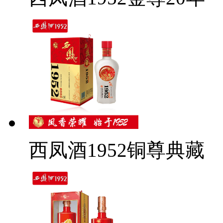
西凤酒1952铜尊典藏