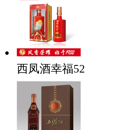
西凤酒幸福52