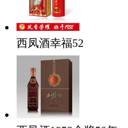
西凤酒幸福52