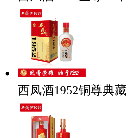
西凤酒1952铜尊典藏