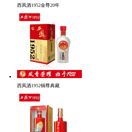
西凤酒1952金尊20年
西凤酒1952铜尊典藏