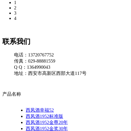
1
2
3
4
联系我们
电话：13720767752
传真：029-88881559
Q Q：1364990043
地址：西安市高新区西部大道117号
产品名称
西凤酒幸福52
西凤酒1952标准版
西凤酒1952金尊20年
西凤酒1952金奖30年