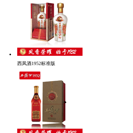
西凤酒1952标准版