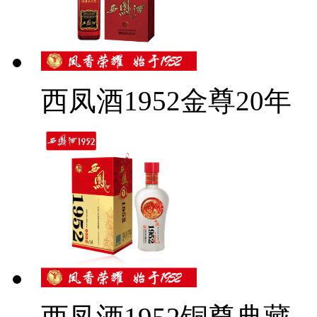
西凤酒1952金尊20年