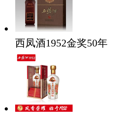
西凤酒1952金奖50年