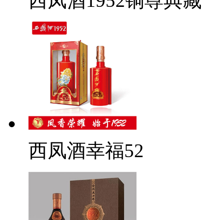
西凤酒1952铜尊典藏
西凤酒幸福52