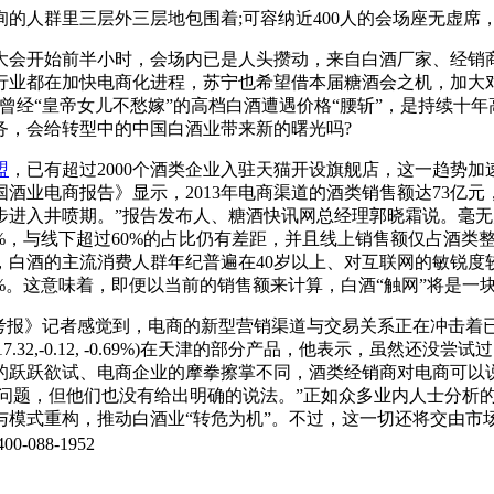
的人群里三层外三层地包围着;可容纳近400人的会场座无虚席
会开始前半小时，会场内已是人头攒动，来自白酒厂家、经销商
行业都在加快电商化进程，苏宁也希望借本届糖酒会之机，加大
曾经“皇帝女儿不愁嫁”的高档白酒遭遇价格“腰斩”，是持续十
务，会给转型中的中国白酒业带来新的曙光吗?
盟
，已有超过2000个酒类企业入驻天猫开设旗舰店，这一趋势
业电商报告》显示，2013年电商渠道的酒类销售额达73亿元，
进入井喷期。”报告发布人、糖酒快讯网总经理郭晓霜说。毫无疑
%，与线下超过60%的占比仍有差距，并且线上销售额仅占酒类
，白酒的主流消费人群年纪普遍在40岁以上、对互联网的敏锐度
。这意味着，即便以当前的销售额来计算，白酒“触网”将是一块
报》记者感觉到，电商的新型营销渠道与交易关系正在冲击着已
32,-0.12, -0.69%)在天津的部分产品，他表示，虽然
的跃跃欲试、电商企业的摩拳擦掌不同，酒类经销商对电商可以说
个问题，但他们也没有给出明确的说法。”正如众多业内人士分析
模式重构，推动白酒业“转危为机”。不过，这一切还将交由市
0-088-1952