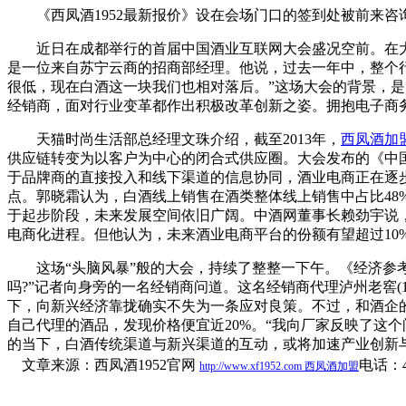
《西凤酒1952最新报价》设在会场门口的签到处被前来咨询
近日在成都举行的首届中国酒业互联网大会盛况空前。在大
是一位来自苏宁云商的招商部经理。他说，过去一年中，整个
很低，现在白酒这一块我们也相对落后。”这场大会的背景，是
经销商，面对行业变革都作出积极改革创新之姿。拥抱电子商
天猫时尚生活部总经理文珠介绍，截至2013年，
西凤酒加
供应链转变为以客户为中心的闭合式供应圈。大会发布的《中国酒
于品牌商的直接投入和线下渠道的信息协同，酒业电商正在逐步
点。郭晓霜认为，白酒线上销售在酒类整体线上销售中占比48
于起步阶段，未来发展空间依旧广阔。中酒网董事长赖劲宇说
电商化进程。但他认为，未来酒业电商平台的份额有望超过10%
这场“头脑风暴”般的大会，持续了整整一下午。《经济参考
吗?”记者向身旁的一名经销商问道。这名经销商代理泸州老窖(17.
下，向新兴经济靠拢确实不失为一条应对良策。不过，和酒企
自己代理的酒品，发现价格便宜近20%。“我向厂家反映了这
的当下，白酒传统渠道与新兴渠道的互动，或将加速产业创新与
文章来源：西凤酒1952官网
电话：40
http://www.xf1952.com
西凤酒加盟