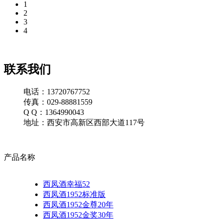
1
2
3
4
联系我们
电话：13720767752
传真：029-88881559
Q Q：1364990043
地址：西安市高新区西部大道117号
产品名称
西凤酒幸福52
西凤酒1952标准版
西凤酒1952金尊20年
西凤酒1952金奖30年