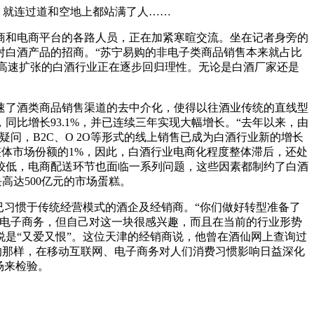
，就连过道和空地上都站满了人……
和电商平台的各路人员，正在加紧寒暄交流。坐在记者身旁的
对白酒产品的招商。“苏宁易购的非电子类商品销售本来就占比
年高速扩张的白酒行业正在逐步回归理性。无论是白酒厂家还是
加速了酒类商品销售渠道的去中介化，使得以往酒业传统的直线型
同比增长93.1%，并已连续三年实现大幅增长。“去年以来，由
问，B2C、O 2O等形式的线上销售已成为白酒行业新的增长
整体市场份额的1%，因此，白酒行业电商化程度整体滞后，还处
较低，电商配送环节也面临一系列问题，这些因素都制约了白酒
高达500亿元的市场蛋糕。
习惯于传统经营模式的酒企及经销商。“你们做好转型准备了
还没尝试过电子商务，但自己对这一块很感兴趣，而且在当前的行业形势
是“又爱又恨”。这位天津的经销商说，他曾在酒仙网上查询过
的那样，在移动互联网、电子商务对人们消费习惯影响日益深化
场来检验。