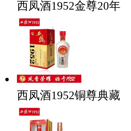
西凤酒1952金尊20年
西凤酒1952铜尊典藏