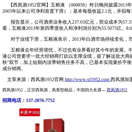
【西凤酒1952官网】五粮液 （000858）昨日晚间披露2013
2005年以来公司净利首度下滑）；基本每股收益2.1元，并拟每
报告显示，公司酒类业务收入237.03亿元，营业成本为57.3
看，五粮液2013年第四季度收入和净利润分别为55.5075亿、8.
对于业绩下滑，五粮液表示，2013年白酒市场持续变化，
五粮液去年经营堪忧，不过也有业界看好其今年的发展。中
液公司曾要求一批大经销商打款以支撑业绩，据了解这批大商的
秋”双节，加上短期内淡季销售任务不高，已基本实现量价平
成分销商。
文章来源：西凤酒1952官网
http://www.xf1952.com
西凤酒加盟电
西凤酒1952，正宗西凤酒，凤香型精品，中国四大名酒→
西凤酒1952
招商电话：137-2076-7752