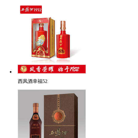
西凤酒幸福52