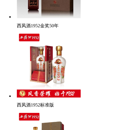
西凤酒1952金奖50年
西凤酒1952标准版