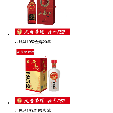
西凤酒1952金尊20年
西凤酒1952铜尊典藏