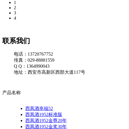
1
2
3
4
联系我们
电话：13720767752
传真：029-88881559
Q Q：1364990043
地址：西安市高新区西部大道117号
产品名称
西凤酒幸福52
西凤酒1952标准版
西凤酒1952金尊20年
西凤酒1952金奖30年