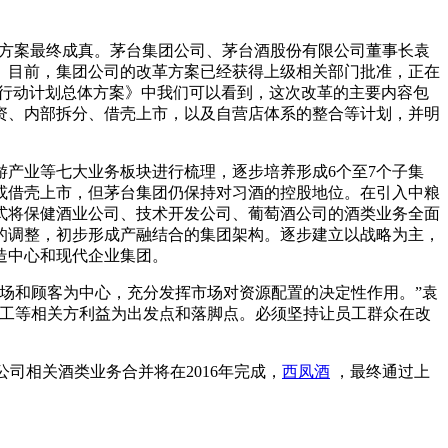
革方案最终成真。茅台集团公司、茅台酒股份有限公司董事长袁
。目前，集团公司的改革方案已经获得上级相关部门批准，正在
革三年行动计划总体方案》中我们可以看到，这次改革的主要内容包
资、内部拆分、借壳上市，以及自营店体系的整合等计划，并明
产业等七大业务板块进行梳理，逐步培养形成6个至7个子集
或借壳上市，但茅台集团仍保持对习酒的控股地位。在引入中粮
式将保健酒业公司、技术开发公司、葡萄酒公司的酒类业务全面
块的调整，初步形成产融结合的集团架构。逐步建立以战略为主，
造中心和现代企业集团。
场和顾客为中心，充分发挥市场对资源配置的决定性作用。”袁
员工等相关方利益为出发点和落脚点。必须坚持让员工群众在改
公司相关酒类业务合并将在2016年完成，
西凤酒
，最终通过上