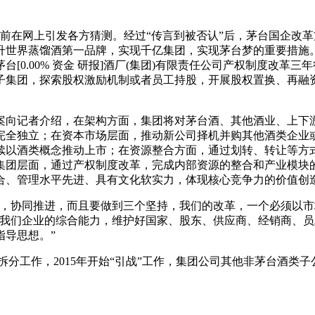
此前在网上引发各方猜测。经过“传言到被否认”后，茅台国企改
升世界蒸馏酒第一品牌，实现千亿集团，实现茅台梦的重要措施
[0.00% 资金 研报]酒厂(集团)有限责任公司产权制度改
子集团，探索股权激励机制或者员工持股，开展股权置换、再融
。
向记者介绍，在架构方面，集团将对茅台酒、其他酒业、上下游
完全独立；在资本市场层面，推动新公司择机并购其他酒类企业
续以酒类概念推动上市；在资源整合方面，通过划转、转让等方
在集团层面，通过产权制度改革，完成内部资源的整合和产业模
合、管理水平先进、具有文化软实力，体现核心竞争力的价值创
，协同推进，而且要做到三个坚持，我们的改革，一个必须以市
强我们企业的综合能力，维护好国家、股东、供应商、经销商、
指导思想。”
分工作，2015年开始“引战”工作，集团公司其他非茅台酒类子