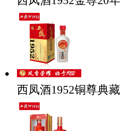
西凤酒1952金尊20年
西凤酒1952铜尊典藏