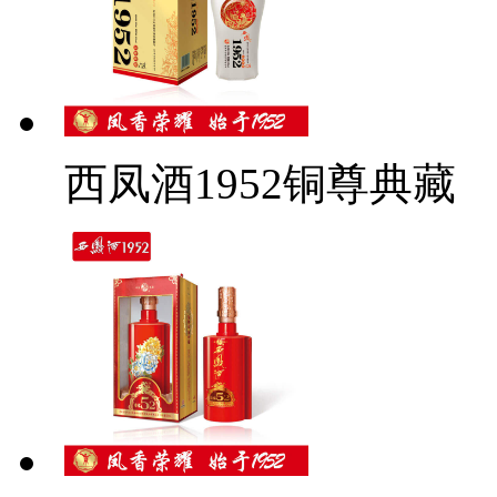
西凤酒1952铜尊典藏