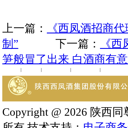
上一篇：
《西凤酒招商代
制”
下一篇：
《西
笋般冒了出来 白酒商有
公司新闻
|
行业动态
|
1952品鉴会
|
西凤酒礼品
|
企业文化
Copyright @ 202
所有 技术支持：
电子商务