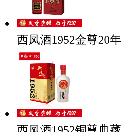
西凤酒1952金尊20年
西凤酒1952铜尊典藏