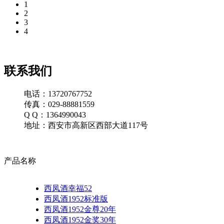
1
2
3
4
联系我们
电话：13720767752
传真：029-88881559
Q Q：1364990043
地址：西安市高新区西部大道117号
产品名称
西凤酒幸福52
西凤酒1952标准版
西凤酒1952金尊20年
西凤酒1952金奖30年