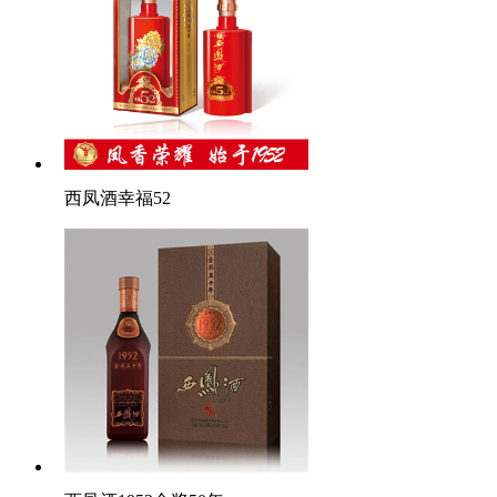
西凤酒幸福52