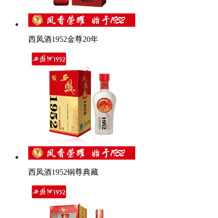
西凤酒1952金尊20年
西凤酒1952铜尊典藏