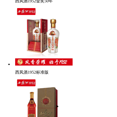
西凤酒1952金奖50年
西凤酒1952标准版