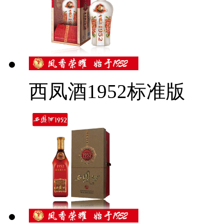
西凤酒1952标准版