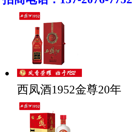
西凤酒1952金尊20年