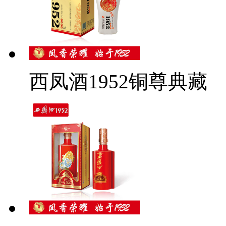
西凤酒1952铜尊典藏