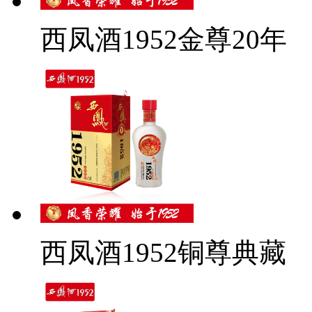
西凤酒1952金尊20年
西凤酒1952铜尊典藏