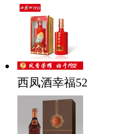
西凤酒幸福52