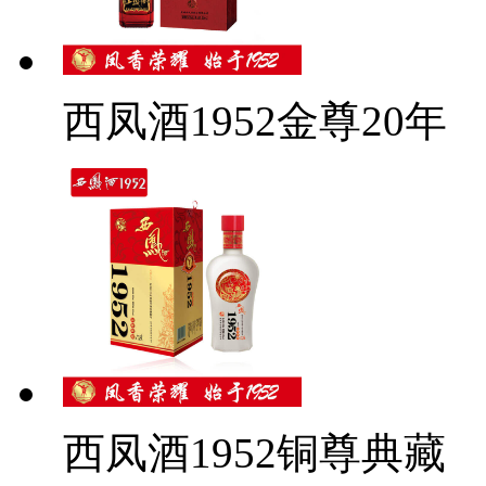
西凤酒1952金尊20年
西凤酒1952铜尊典藏