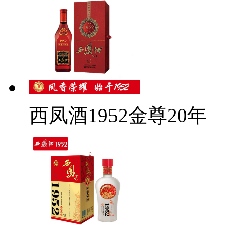
西凤酒1952金尊20年