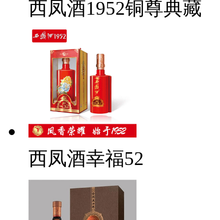
西凤酒1952铜尊典藏
西凤酒幸福52