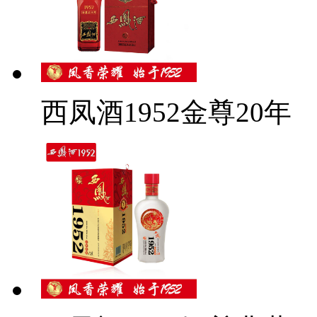
西凤酒1952金尊20年