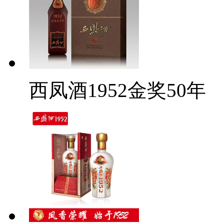
西凤酒1952金奖50年