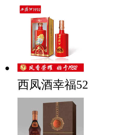
西凤酒幸福52