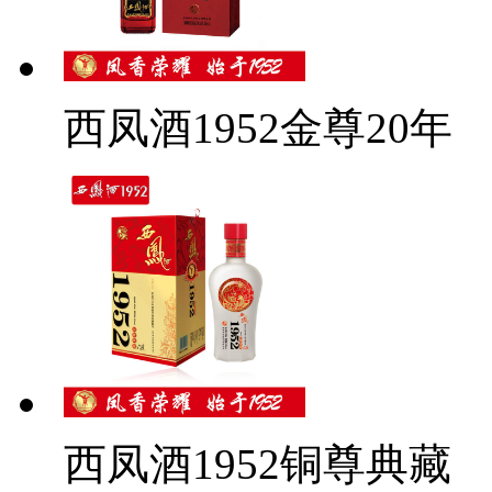
西凤酒1952金尊20年
西凤酒1952铜尊典藏