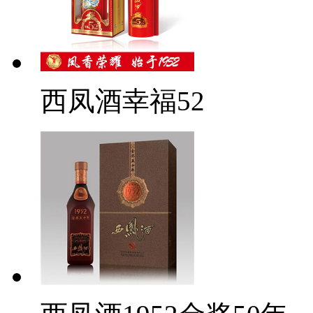
西凤酒幸福52