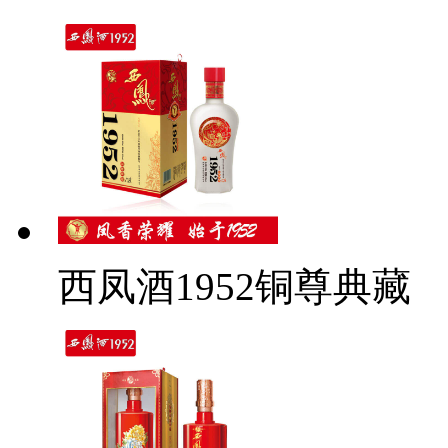
西凤酒1952铜尊典藏