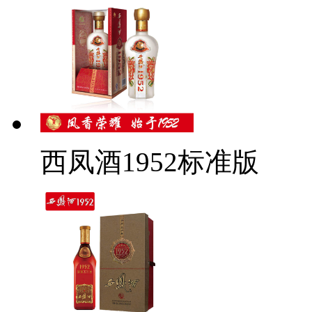
西凤酒1952标准版