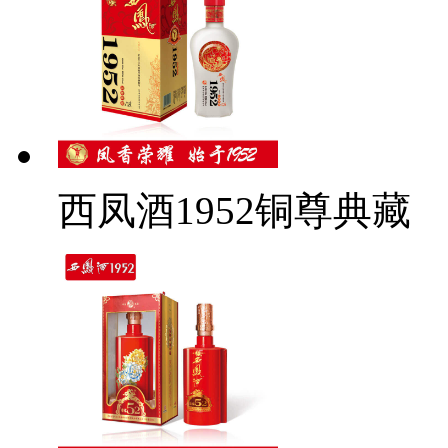
西凤酒1952铜尊典藏