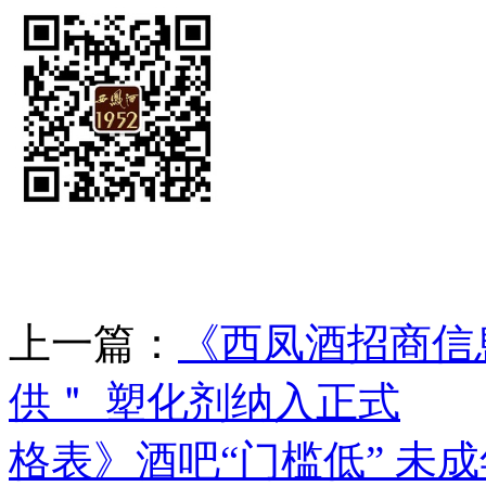
上一篇：
《西凤酒招商信
供＂ 塑化剂纳入正式
下
格表》酒吧“门槛低” 未