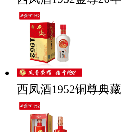
西凤酒1952铜尊典藏