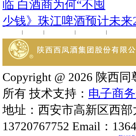
临 白酒商为何“不囤
下
少钱》珠江啤酒预计未来25
公司新闻
|
行业动态
|
1952品鉴会
|
西凤酒礼品
|
企业文化
Copyright @ 202
所有 技术支持：
电子商务
地址：西安市高新区西部大
13720767752 Email：136