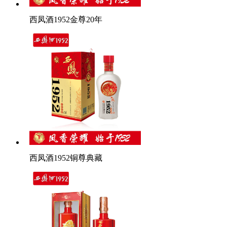
西凤酒1952金尊20年
西凤酒1952铜尊典藏