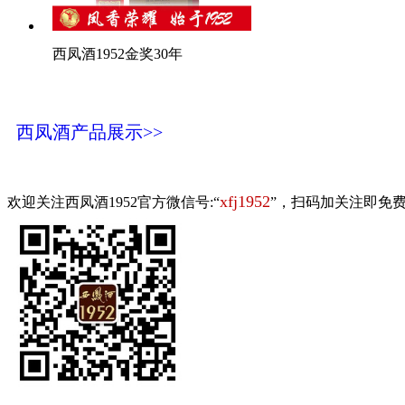
西凤酒1952金奖30年
西凤酒产品展示>>
xfj1952
欢迎关注西凤酒1952官方微信号:“
”，扫码加关注即免