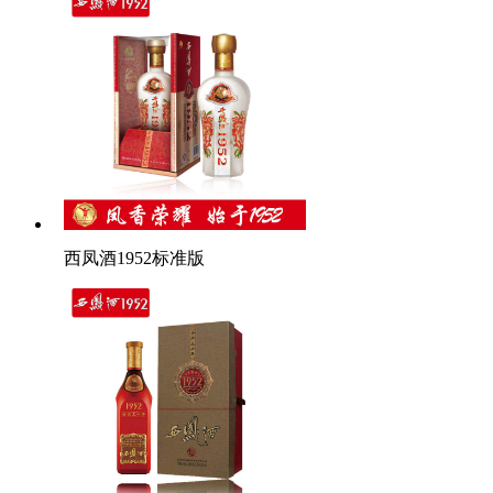
西凤酒1952标准版