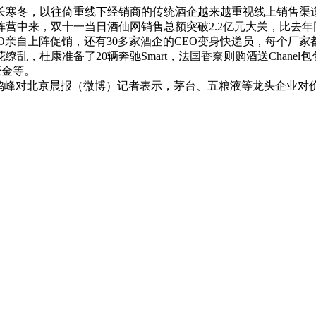
长寒冬，以往倚重线下经销商的传统酒企越来越重视线上销售渠
营中来，双十一当日酒仙网销售总额突破2.2亿元大关，比去年同
O亲自上阵促销，还有30多家酒企的CEO变身快递员，每个厂
，杜康准备了20辆奔驰Smart，法国香奈则购酒送Chanel
豪金等。
鸿峰对北京晨报（微博）记者表示，茅台、五粮液等龙头企业对