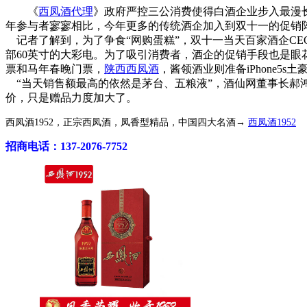
《
西凤酒代理
》政府严控三公消费使得白酒企业步入最漫
年参与者寥寥相比，今年更多的传统酒企加入到双十一的促销阵
记者了解到，为了争食“网购蛋糕”，双十一当天百家酒企CE
部60英寸的大彩电。为了吸引消费者，酒企的促销手段也是眼花缭乱
票和马年春晚门票，
陕西西凤酒
，酱领酒业则准备iPhone5s土
“当天销售额最高的依然是茅台、五粮液”，酒仙网董事长郝
价，只是赠品力度加大了。
西凤酒1952，正宗西凤酒，凤香型精品，中国四大名酒→
西凤酒1952
招商电话：137-2076-7752