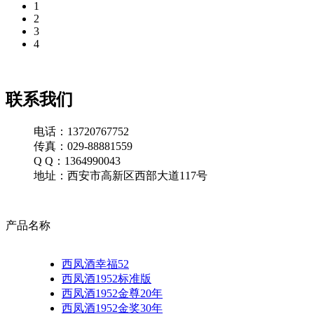
1
2
3
4
联系我们
电话：13720767752
传真：029-88881559
Q Q：1364990043
地址：西安市高新区西部大道117号
产品名称
西凤酒幸福52
西凤酒1952标准版
西凤酒1952金尊20年
西凤酒1952金奖30年