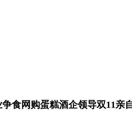
业争食网购蛋糕酒企领导双11亲