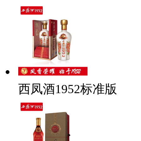
西凤酒1952标准版