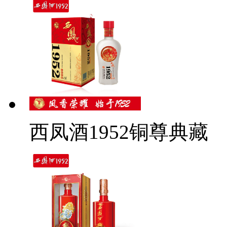
西凤酒1952铜尊典藏