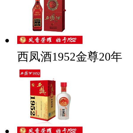
西凤酒1952金尊20年