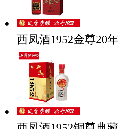
西凤酒1952金尊20年
西凤酒1952铜尊典藏