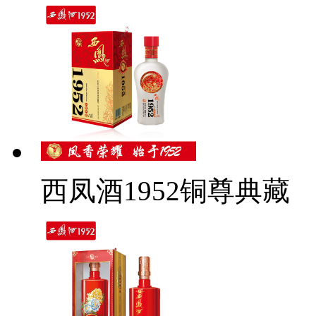
西凤酒1952铜尊典藏