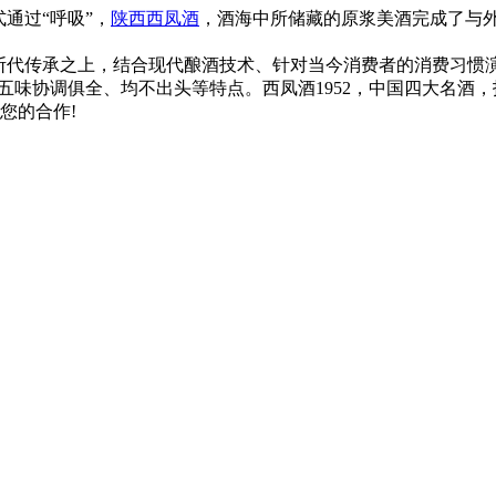
通过“呼吸”，
陕西西凤酒
，酒海中所储藏的原浆美酒完成了与
。
断代传承之上，结合现代酿酒技术、针对当今消费者的消费习惯
、均不出头等特点。西凤酒1952，中国四大名酒，招商电话:400-088
 期待与您的合作!