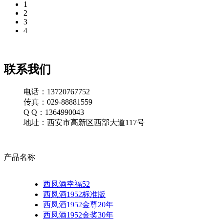
1
2
3
4
联系我们
电话：13720767752
传真：029-88881559
Q Q：1364990043
地址：西安市高新区西部大道117号
产品名称
西凤酒幸福52
西凤酒1952标准版
西凤酒1952金尊20年
西凤酒1952金奖30年