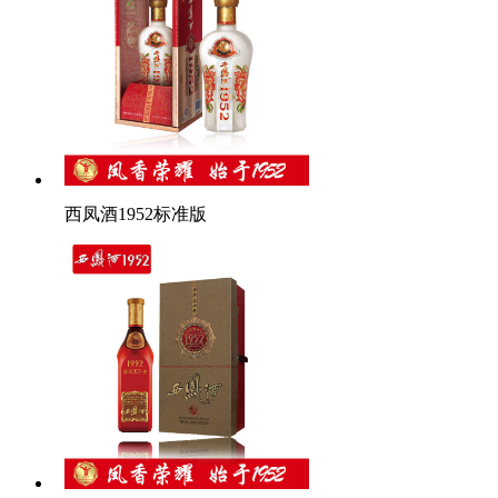
西凤酒1952标准版