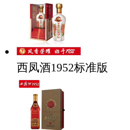
西凤酒1952标准版