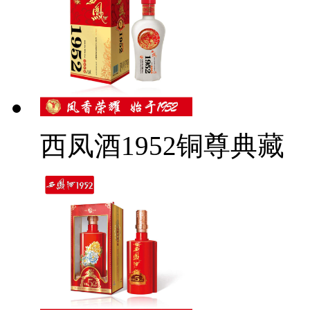
西凤酒1952铜尊典藏