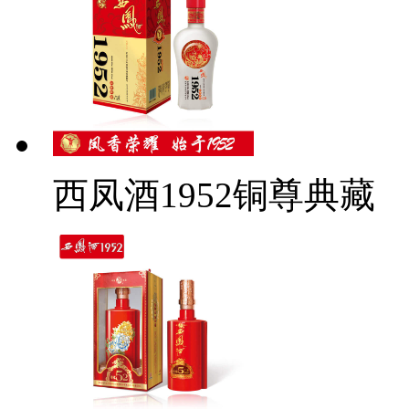
西凤酒1952铜尊典藏