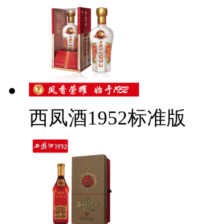
西凤酒1952标准版