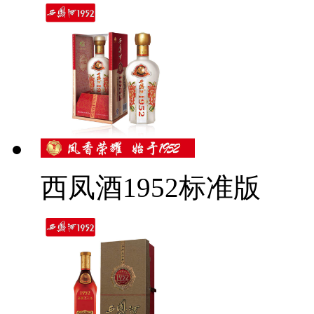
西凤酒1952标准版