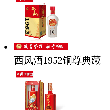
西凤酒1952铜尊典藏