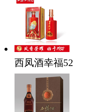
西凤酒幸福52