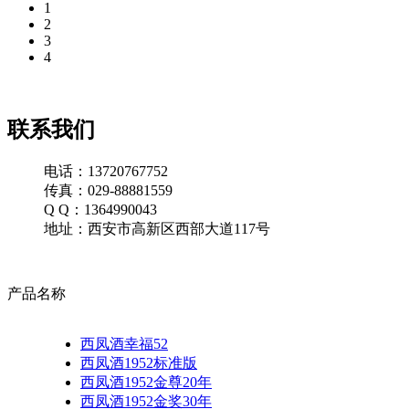
1
2
3
4
联系我们
电话：13720767752
传真：029-88881559
Q Q：1364990043
地址：西安市高新区西部大道117号
产品名称
西凤酒幸福52
西凤酒1952标准版
西凤酒1952金尊20年
西凤酒1952金奖30年