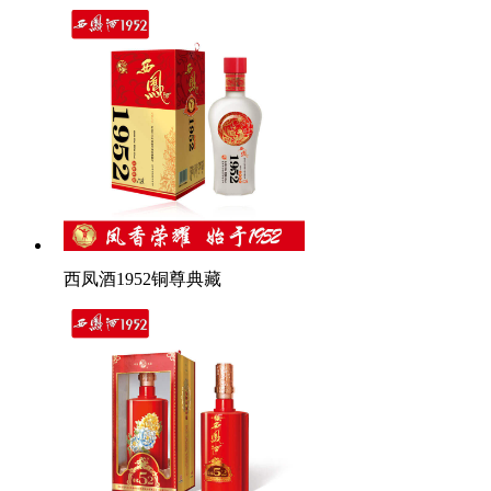
西凤酒1952铜尊典藏