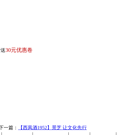
30元优惠卷
费送
一篇：
【西凤酒1952】景芝 让文化先行
|
营销网络
|
西凤酒防伪
|
糖酒会
|
西凤酒招聘
|
西凤酒