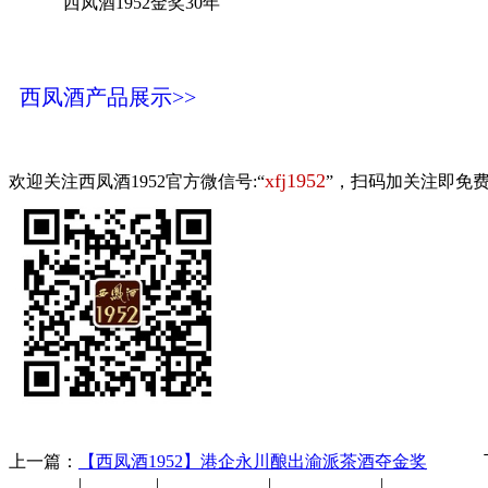
西凤酒1952金奖30年
西凤酒产品展示>>
xfj1952
欢迎关注西凤酒1952官方微信号:“
”，扫码加关注即免
上一篇：
【西凤酒1952】港企永川酿出渝派茶酒夺金奖
下
公司新闻
|
行业动态
|
1952品鉴会
|
西凤酒礼品
|
企业文化