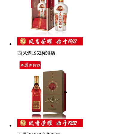
西凤酒1952标准版